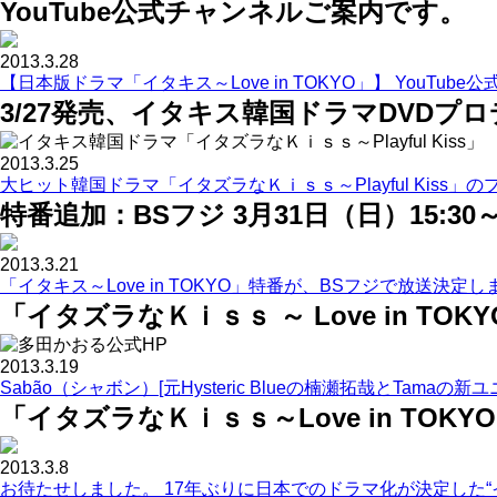
YouTube公式チャンネルご案内です。
2013.3.28
【日本版ドラマ「イタキス～Love in TOKYO」】 YouTub
3/27発売、イタキス韓国ドラマDVDプ
2013.3.25
大ヒット韓国ドラマ「イタズラなＫｉｓｓ～Playful Kiss」
特番追加：BSフジ 3月31日（日）15:30
2013.3.21
「イタキス～Love in TOKYO」特番が、BSフジで放送決定
「イタズラなＫｉｓｓ ～ Love in TO
2013.3.19
Sabão（シャボン）[元Hysteric Blueの楠瀬拓哉とTamaの
「イタズラなＫｉｓｓ～Love in TO
2013.3.8
お待たせしました。 17年ぶりに日本でのドラマ化が決定した“