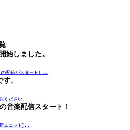
覧
信開始しました。
YO」の配信がスタートし…
編です。
覧ください。 …
題歌の音楽配信スタート！
の新ユニット] …