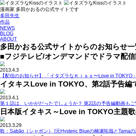
漫画家 多田かおるの公式サイトです
多田先生
作品
NEWS
BLOG
ABOUT
多田かおる公式サイトからのお知らせ一
■フジテレビ/オンデマンドでドラマ配
2013.4.3
【配信のお知らせ】 「イタズラなＫｉｓｓ〜Love in TOK
イタキスLove in TOKYO、第2話予告
2013.4.1
第１話は、いかがだったでしょうか？ 第2話の予告編動画もご
日本版イタキス～Love in TOKYO主
2013.3.29
歌：Sabão（シャボン） [元Hysteric Blueの楠瀬拓哉とTama