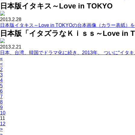
日本版イタキス～Love in TOKYO
2013.2.28
日本版イタキス～Love in TOKYOの台本画像（カラー表紙）を
日本版「イタズラなＫｉｓｓ～Love in
2013.2.21
日本、台湾、韓国でドラマ化に続き、2013年、 ついに“イタキ
«
<
2
3
4
5
6
7
8
9
10
11
12
>
»