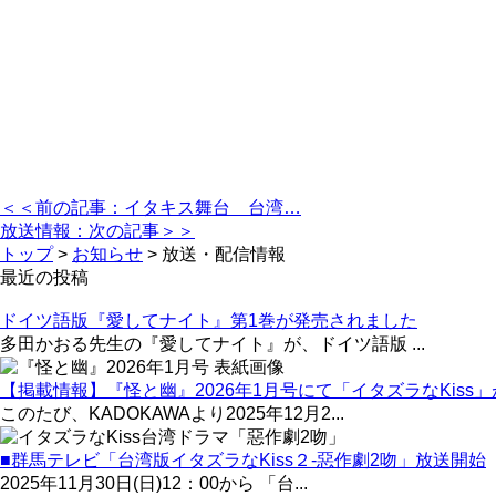
＜＜前の記事：イタキス舞台 台湾…
放送情報：次の記事＞＞
トップ
>
お知らせ
>
放送・配信情報
最近の投稿
ドイツ語版『愛してナイト』第1巻が発売されました
多田かおる先生の『愛してナイト』が、ドイツ語版 ...
【掲載情報】『怪と幽』2026年1月号にて「イタズラなKiss
このたび、KADOKAWAより2025年12月2...
■群馬テレビ「台湾版イタズラなKiss２-惡作劇2吻」放送開始
2025年11月30日(日)12：00から 「台...