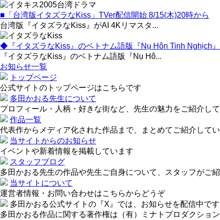
■「台湾版イタズラなKiss」TVer配信開始 8/15(木)20時から
台湾版『イタズラなKiss』がAI 4Kリマスタ...
◆『イタズラなKiss』のベトナム語版『Nụ Hôn Tinh Nghịch』
『イタズラなKiss』のベトナム語版『Nụ Hô...
お知らせ一覧
トップページ
公式サイトのトップページはこちらです
多田かおる先生について
プロフィール・人柄・好きな街など、先生の魅力をご紹介して
作品一覧
代表作からメディア化された作品まで、まとめてご紹介してい
当サイトからのお知らせ
イベントや新着情報を掲載しています
スタッフブログ
多田かおる先生の作品や先生ご自身について、スタッフがご紹
当サイトについて
運営者情報・お問い合わせはこちらからどうぞ
多田かおる公式サイトの『X』では、お知らせを配信中です
多田かおる作品に関する著作権は（有）ミナトプロダクション