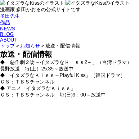
漫画家 多田かおるの公式サイトです
多田先生
作品
NEWS
BLOG
ABOUT
トップ
>
お知らせ
>
放送・配信情報
放送・配信情報
◆「惡作劇２吻～イタズラなＫｉｓｓ2～」（台湾ドラマ）
長野放送 毎(土）25:35～放送中
◆「イタズラなＫｉｓｓ～Playful Kiss」（韓国ドラマ）
ＣＳ：ＴＢＳチャンネル
◆ アニメ「イタズラなＫｉｓｓ」
ＣＳ：ＴＢＳチャンネル 毎(日)9：00～放送中