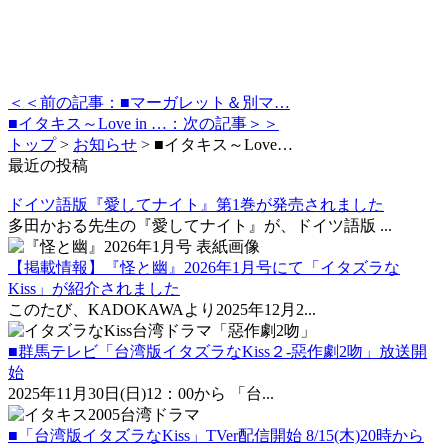
＜＜前の記事：■マーガレット＆別マ…
■イタキス～Love in …：次の記事＞＞
トップ
>
お知らせ
>
■イタキス～Love…
最近の投稿
ドイツ語版『愛してナイト』第1巻が発売されました
多田かおる先生の『愛してナイト』が、ドイツ語版 ...
【掲載情報】『怪と幽』2026年1月号にて「イタズラな
Kiss」が紹介されました
このたび、KADOKAWAより2025年12月2...
■群馬テレビ「台湾版イタズラなKiss２-惡作劇2吻」放送開
始
2025年11月30日(日)12：00から 「台...
■「台湾版イタズラなKiss」TVer配信開始 8/15(木)20時から