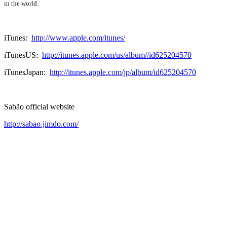
in the world.
iTunes:
http://www.apple.com/itunes/
iTunesUS:
http://itunes.apple.com/us/album//id625204570
iTunesJapan:
http://itunes.apple.com/jp/album/id625204570
Sabão official website
http://sabao.jimdo.com/