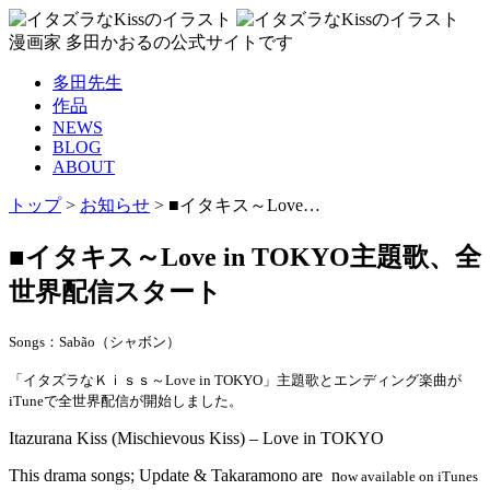
漫画家 多田かおるの公式サイトです
多田先生
作品
NEWS
BLOG
ABOUT
トップ
>
お知らせ
>
■イタキス～Love…
■イタキス～Love in TOKYO主題歌、全
世界配信スタート
Songs：Sabão（シャボン）
「イタズラなＫｉｓｓ～Love in TOKYO」主題歌とエンディング楽曲が
iTuneで全世界配信が開始しました。
Itazurana Kiss (Mischievous Kiss) – Love in TOKYO
This drama songs; Update & Takaramono are n
ow available on iTunes