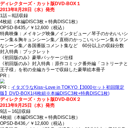
ディレクターズ・カット版DVD-BOX１
2013年8月28日（水）発売
1話～8話収録
4枚組（本編DISC3枚＋特典DISC1枚）
OPSD-B435／￥12,600（税込）
特典映像：メイキング映像／インタビュー／琴子のかわいいシ
ーン集＆胸キュンシーン集／直樹のかっこいいシーン集＆ツン
なシーン集／各国番販コメント集など 60分以上の収録分数
封入特典：ブックレット
《初回版のみ》豪華パッケージ仕様
《初回版のみ》封入特典：原作コミック番外編「コトリーナと
王子様」を初の全編カラーで収録した豪華絵本冊子
PR：
PR：
イタズラなKiss~Love in TOKYO【3000セット初回限定
版】DVD-BOX1(4枚組※本編DISC3枚+特典DISC1枚)
ディレクターズ・カット版DVD-BOX２
2013年9月25日（水）発売
9話～16話収録
4枚組（本編DISC3枚＋特典DISC1枚）
OPSD-B436／￥12,600（税込）