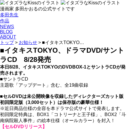
漫画家 多田かおるの公式サイトです
多田先生
作品
NEWS
BLOG
ABOUT
トップ
>
お知らせ
>
■イタキスTOKYO…
■イタキスTOKYO、ドラマDVD/サント
ラCD 8/28発売
本日8/28、イタキスTOKYOのDVDBOX-1とサントラCDが発
売されます。
■サントラCD
主題歌「アップデート」含む、全19曲収録
■
セルDVDは未公開映像を収録したディレクターズカット版
初回限定版（3,000セット）は保存版の豪華仕様！
※近日商品仕様の全容を本ドラマ公式サイトで発表します。
初回限定特典は、BOX1「コトリーナと王子様」、BOX2「斗
南病院殺人事件」の絵本仕様（オールカラー）を封入！
【セルDVDリリース】