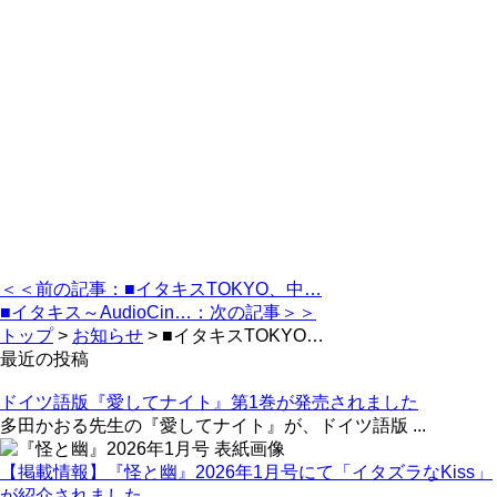
＜＜前の記事：■イタキスTOKYO、中…
■イタキス～AudioCin…：次の記事＞＞
トップ
>
お知らせ
>
■イタキスTOKYO…
最近の投稿
ドイツ語版『愛してナイト』第1巻が発売されました
多田かおる先生の『愛してナイト』が、ドイツ語版 ...
【掲載情報】『怪と幽』2026年1月号にて「イタズラなKiss」
が紹介されました