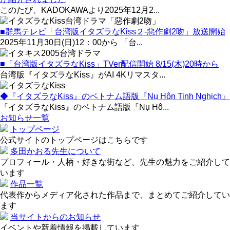
このたび、KADOKAWAより2025年12月2...
■群馬テレビ「台湾版イタズラなKiss２-惡作劇2吻」放送開始
2025年11月30日(日)12：00から 「台...
■「台湾版イタズラなKiss」TVer配信開始 8/15(木)20時から
台湾版『イタズラなKiss』がAI 4Kリマスタ...
◆『イタズラなKiss』のベトナム語版『Nụ Hôn Tinh Nghịch』
『イタズラなKiss』のベトナム語版『Nụ Hô...
お知らせ一覧
トップページ
公式サイトのトップページはこちらです
多田かおる先生について
プロフィール・人柄・好きな街など、先生の魅力をご紹介して
います
作品一覧
代表作からメディア化された作品まで、まとめてご紹介してい
ます
当サイトからのお知らせ
イベントや新着情報を掲載しています