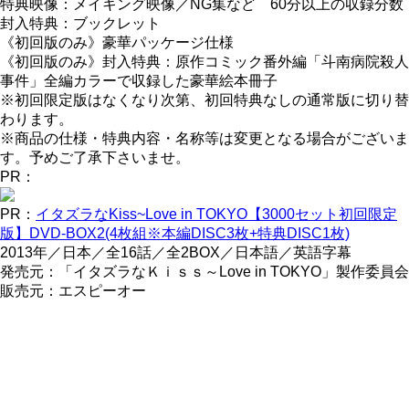
特典映像：メイキング映像／NG集など 60分以上の収録分数
封入特典：ブックレット
《初回版のみ》豪華パッケージ仕様
《初回版のみ》封入特典：原作コミック番外編「斗南病院殺人
事件」全編カラーで収録した豪華絵本冊子
※初回限定版はなくなり次第、初回特典なしの通常版に切り替
わります。
※商品の仕様・特典内容・名称等は変更となる場合がございま
す。予めご了承下さいませ。
PR：
PR：
イタズラなKiss~Love in TOKYO【3000セット初回限定
版】DVD-BOX2(4枚組※本編DISC3枚+特典DISC1枚)
2013年／日本／全16話／全2BOX／日本語／英語字幕
発売元：「イタズラなＫｉｓｓ～Love in TOKYO」製作委員会
販売元：エスピーオー