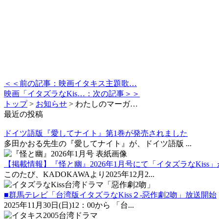
＜＜前の記事：映画イタキス主題歌…
映画「イタズラなKis…：次の記事＞＞
トップ
>
お知らせ
>
わたしのマーガ…
最近の投稿
ドイツ語版『愛してナイト』第1巻が発売されました
多田かおる先生の『愛してナイト』が、ドイツ語版 ...
【掲載情報】『怪と幽』2026年1月号にて「イタズラなKiss
このたび、KADOKAWAより2025年12月2...
■群馬テレビ「台湾版イタズラなKiss２-惡作劇2吻」放送開始
2025年11月30日(日)12：00から 「台...