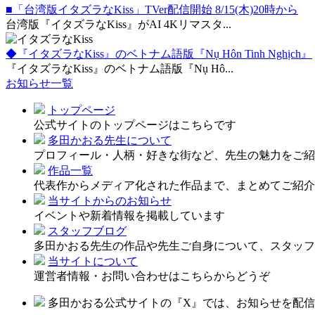
■「台湾版イタズラなKiss」TVer配信開始 8/15(木)20時から
台湾版『イタズラなKiss』がAI 4Kリマスタ...
◆『イタズラなKiss』のベトナム語版『Nụ Hôn Tinh Nghịch』
『イタズラなKiss』のベトナム語版『Nụ Hô...
お知らせ一覧
トップページ
公式サイトのトップページはこちらです
多田かおる先生について
プロフィール・人柄・好きな街など、先生の魅力をご紹
作品一覧
代表作からメディア化された作品まで、まとめてご紹介
当サイトからのお知らせ
イベントや新着情報を掲載しています
スタッフブログ
多田かおる先生の作品や先生ご自身について、スタッフ
当サイトについて
運営者情報・お問い合わせはこちらからどうぞ
多田かおる公式サイトの『X』では、お知らせを配信