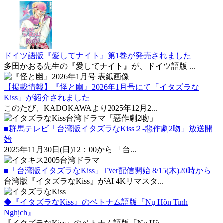
ドイツ語版『愛してナイト』第1巻が発売されました
多田かおる先生の『愛してナイト』が、ドイツ語版 ...
【掲載情報】『怪と幽』2026年1月号にて「イタズラな
Kiss」が紹介されました
このたび、KADOKAWAより2025年12月2...
■群馬テレビ「台湾版イタズラなKiss２-惡作劇2吻」放送開
始
2025年11月30日(日)12：00から 「台...
■「台湾版イタズラなKiss」TVer配信開始 8/15(木)20時から
台湾版『イタズラなKiss』がAI 4Kリマスタ...
◆『イタズラなKiss』のベトナム語版『Nụ Hôn Tinh
Nghịch』
『イタズラなKiss』のベトナム語版『Nụ Hô...