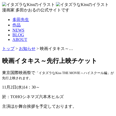
漫画家 多田かおるの公式サイトです
多田先生
作品
NEWS
BLOG
ABOUT
トップ
>
お知らせ
>
映画イタキス～…
映画イタキス～先行上映チケット
東京国際映画祭で
「イタズラなKiss THE MOVIE～ハイスクール編」が
先行上映されます。
11月2日(水)14：30～
於：TOHOシネマズ六本木ヒルズ
主演ほか舞台挨拶を予定しております。