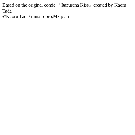
Based on the original comic 『Itazurana Kiss』created by Kaoru
Tada
©Kaoru Tada/ minato-pro,Mz-plan