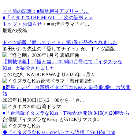
＜＜前の記事：■聖地巡礼アプリ～『…
■「イタキスTHE MOVI…：次の記事＞＞
トップ
>
お知らせ
>
■台湾ドラマ「イ…
最近の投稿
ドイツ語版『愛してナイト』第1巻が発売されました
多田かおる先生の『愛してナイト』が、ドイツ語版 ...
【掲載情報】『怪と幽』2026年1月号にて「イタズラな
Kiss」が紹介されました
このたび、KADOKAWAより2025年12月2...
■群馬テレビ「台湾版イタズラなKiss２-惡作劇2吻」放送開
始
2025年11月30日(日)12：00から 「台...
■「台湾版イタズラなKiss」TVer配信開始 8/15(木)20時から
台湾版『イタズラなKiss』がAI 4Kリマスタ...
◆『イタズラなKiss』のベトナム語版『Nụ Hôn Tinh