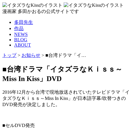
漫画家 多田かおるの公式サイトです
多田先生
作品
NEWS
BLOG
ABOUT
トップ
>
お知らせ
>
■台湾ドラマ「イ…
■台湾ドラマ「イタズラなＫｉｓｓ～
Miss In Kiss」DVD
2016年12月から台湾で現地放送されていたテレビドラマ「イ
タズラなＫｉｓｓ～Miss In Kiss」が日本語字幕/吹替つきの
DVD発売が決定しました。
■セルDVD発売