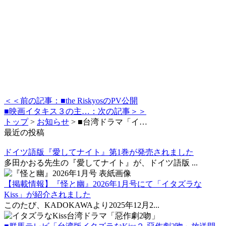
＜＜前の記事：■the RiskyosのPV公開
■映画イタキス３の主…：次の記事＞＞
トップ
>
お知らせ
>
■台湾ドラマ「イ…
最近の投稿
ドイツ語版『愛してナイト』第1巻が発売されました
多田かおる先生の『愛してナイト』が、ドイツ語版 ...
【掲載情報】『怪と幽』2026年1月号にて「イタズラな
Kiss」が紹介されました
このたび、KADOKAWAより2025年12月2...