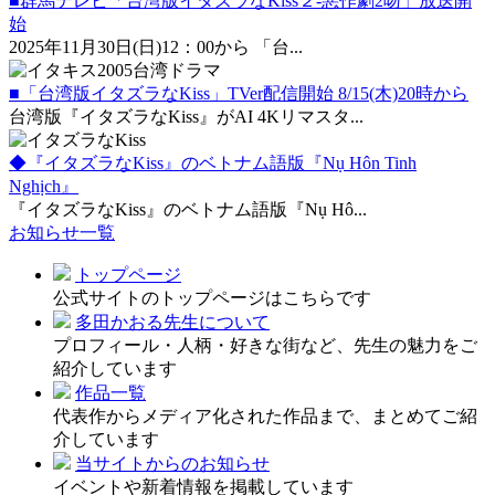
■群馬テレビ「台湾版イタズラなKiss２-惡作劇2吻」放送開
始
2025年11月30日(日)12：00から 「台...
■「台湾版イタズラなKiss」TVer配信開始 8/15(木)20時から
台湾版『イタズラなKiss』がAI 4Kリマスタ...
◆『イタズラなKiss』のベトナム語版『Nụ Hôn Tinh
Nghịch』
『イタズラなKiss』のベトナム語版『Nụ Hô...
お知らせ一覧
トップページ
公式サイトのトップページはこちらです
多田かおる先生について
プロフィール・人柄・好きな街など、先生の魅力をご
紹介しています
作品一覧
代表作からメディア化された作品まで、まとめてご紹
介しています
当サイトからのお知らせ
イベントや新着情報を掲載しています