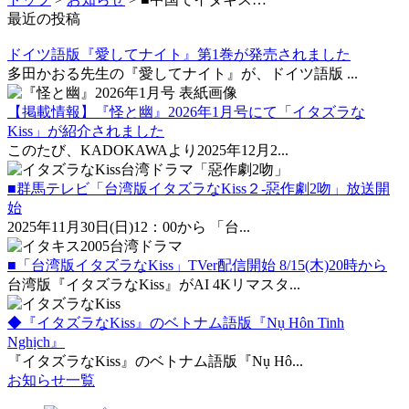
最近の投稿
ドイツ語版『愛してナイト』第1巻が発売されました
多田かおる先生の『愛してナイト』が、ドイツ語版 ...
【掲載情報】『怪と幽』2026年1月号にて「イタズラな
Kiss」が紹介されました
このたび、KADOKAWAより2025年12月2...
■群馬テレビ「台湾版イタズラなKiss２-惡作劇2吻」放送開
始
2025年11月30日(日)12：00から 「台...
■「台湾版イタズラなKiss」TVer配信開始 8/15(木)20時から
台湾版『イタズラなKiss』がAI 4Kリマスタ...
◆『イタズラなKiss』のベトナム語版『Nụ Hôn Tinh
Nghịch』
『イタズラなKiss』のベトナム語版『Nụ Hô...
お知らせ一覧