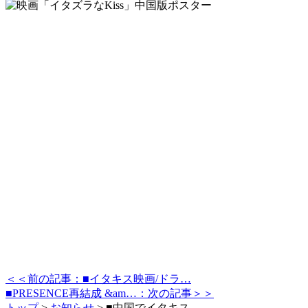
＜＜前の記事：■イタキス映画/ドラ…
■PRESENCE再結成 &am…：次の記事＞＞
トップ
>
お知らせ
>
■中国でイタキス…