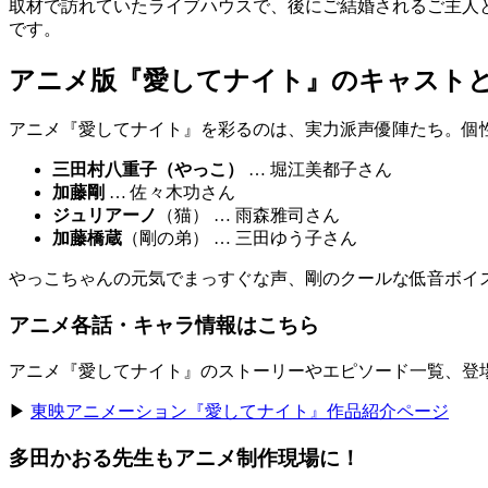
取材で訪れていたライブハウスで、後にご結婚されるご主人
です。
アニメ版『愛してナイト』のキャスト
アニメ『愛してナイト』を彩るのは、実力派声優陣たち。個
三田村八重子（やっこ）
… 堀江美都子さん
加藤剛
… 佐々木功さん
ジュリアーノ
（猫） … 雨森雅司さん
加藤橋蔵
（剛の弟） … 三田ゆう子さん
やっこちゃんの元気でまっすぐな声、剛のクールな低音ボイ
アニメ各話・キャラ情報はこちら
アニメ『愛してナイト』のストーリーやエピソード一覧、登
▶︎
東映アニメーション『愛してナイト』作品紹介ページ
多田かおる先生もアニメ制作現場に！