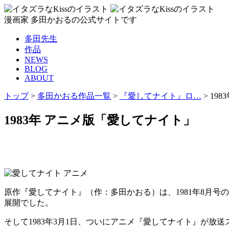
漫画家 多田かおるの公式サイトです
多田先生
作品
NEWS
BLOG
ABOUT
トップ
>
多田かおる作品一覧
>
『愛してナイト』ロ…
>
198
1983年 アニメ版「愛してナイト」
原作『愛してナイト』（作：多田かおる）は、1981年8月
展開でした。
そして1983年3月1日、ついにアニメ『愛してナイト』が放送