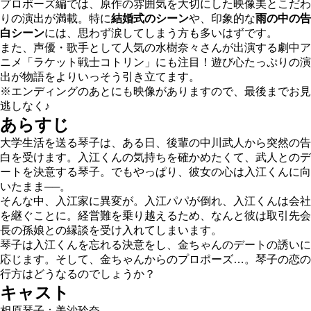
プロポーズ編では、原作の雰囲気を大切にした映像美とこだわ
りの演出が満載。特に
結婚式のシーン
や、印象的な
雨の中の告
白シーン
には、思わず涙してしまう方も多いはずです。
また、声優・歌手として人気の水樹奈々さんが出演する劇中ア
ニメ「ラケット戦士コトリン」にも注目！遊び心たっぷりの演
出が物語をよりいっそう引き立てます。
※エンディングのあとにも映像がありますので、最後までお見
逃しなく♪
あらすじ
大学生活を送る琴子は、ある日、後輩の中川武人から突然の告
白を受けます。入江くんの気持ちを確かめたくて、武人とのデ
ートを決意する琴子。でもやっぱり、彼女の心は入江くんに向
いたまま──。
そんな中、入江家に異変が。入江パパが倒れ、入江くんは会社
を継ぐことに。経営難を乗り越えるため、なんと彼は取引先会
長の孫娘との縁談を受け入れてしまいます。
琴子は入江くんを忘れる決意をし、金ちゃんのデートの誘いに
応じます。そして、金ちゃんからのプロポーズ…。琴子の恋の
行方はどうなるのでしょうか？
キャスト
相原琴子：美沙玲奈