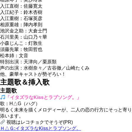
入江直樹：佐藤寛太
入江紀子：鈴木杏樹
入江重樹：石塚英彦
相原重雄：陣内孝則
池沢金之助：大倉士門
石川里美：山口乃々華
小森じんこ：灯敦生
須藤先輩：牧田哲也
松本姉：文音
特別出演：天津向／栗原類
声の出演：水樹奈々／古谷徹／山崎たくみ
他、豪華キャストが勢ぞろい！
主題歌＆挿入歌
主題歌
「イタズラなKissとラブソング。」
歌：H△G（ハグ）
明るく未来を描くメロディーが、二人の恋の行方にそっと寄り
添います。
視聴はレコチョクでそうぞ(PR)
Ｈ△Ｇ:イタズラなKissとラブソング。