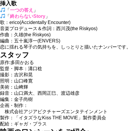
挿入歌
「
一つの答え
」
「
終わらないStory
」
歌：erico(Accidentally Encounter)
音楽プロデュース＆作詞：西川茂(the Riskyos)
作曲：久雄(the Riskyos)
編曲：五十嵐淳一(ENVERS)
恋に揺れる琴子の気持ちを、しっとりと描いたナンバーです。
スタッフ
原作:多田かおる
監督・脚本：溝口稔
撮影：吉沢和晃
照明：山口峰寛
美術：山﨑輝
録音：山口満大、西岡正巳、渡辺雄彦
編集：金子尚樹
企画・制作：
株式会社アジアピクチャーズエンタテインメント
製作：「イタズラなKiss THE MOVIE」製作委員会
配給：ギャガ・プラス