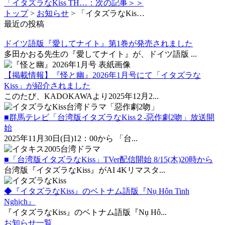
「イタズラなKiss TH…：次の記事＞＞
トップ
>
お知らせ
>
「イタズラなKis…
最近の投稿
ドイツ語版『愛してナイト』第1巻が発売されました
多田かおる先生の『愛してナイト』が、ドイツ語版 ...
【掲載情報】『怪と幽』2026年1月号にて「イタズラな
Kiss」が紹介されました
このたび、KADOKAWAより2025年12月2...
■群馬テレビ「台湾版イタズラなKiss２-惡作劇2吻」放送開
始
2025年11月30日(日)12：00から 「台...
■「台湾版イタズラなKiss」TVer配信開始 8/15(木)20時から
台湾版『イタズラなKiss』がAI 4Kリマスタ...
◆『イタズラなKiss』のベトナム語版『Nụ Hôn Tinh
Nghịch』
『イタズラなKiss』のベトナム語版『Nụ Hô...
お知らせ一覧