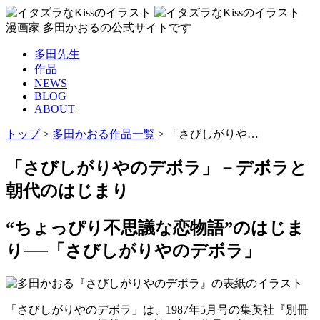
漫画家 多田かおるの公式サイトです
多田先生
作品
NEWS
BLOG
ABOUT
トップ
>
多田かおる作品一覧
>
「さびしがりや…
「さびしがりやのデボラ」－デボラと
朝代のはじまり
“ちょっぴり不思議な恋物語”のはじま
り──「さびしがりやのデボラ」
「さびしがりやのデボラ」は、1987年5月号の集英社『別冊