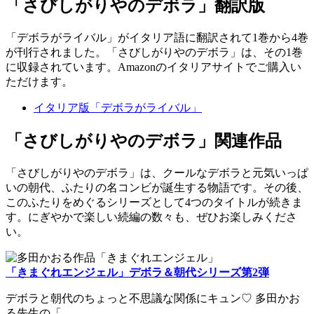
「さびしがりやのデボラ」翻訳版
「デボラがライバル」がイタリア語に翻訳されて1巻から4巻
が刊行されました。「さびしがりやのデボラ」は、その1巻
に収録されています。Amazonのイタリアサイトでご購入い
ただけます。
イタリア版「デボラがライバル」
「さびしがりやのデボラ」関連作品
「さびしがりやのデボラ」は、クールなデボラと元気いっぱ
いの朝代、ふたりの名コンビが誕生する物語です。その後、
このふたりをめぐるシリーズとして4つのタイトルが続きま
す。にぎやかで楽しい続編の数々も、ぜひお楽しみくださ
い。
「きまぐれエンジェル」デボラ＆朝代シリーズ第2弾
デボラと朝代のちょっと不思議な関係にキュン♡ 多田かお
る先生の「 ...