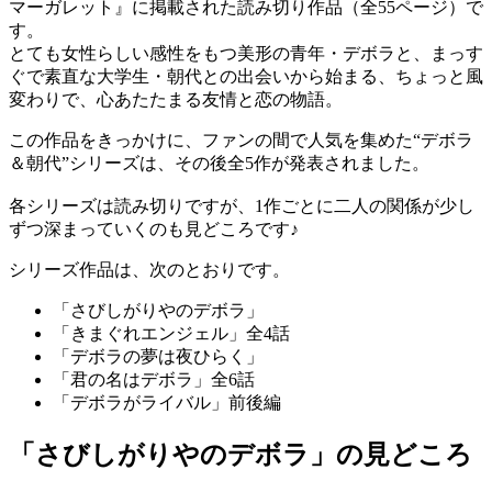
マーガレット』に掲載された読み切り作品（全55ページ）で
す。
とても女性らしい感性をもつ美形の青年・デボラと、まっす
ぐで素直な大学生・朝代との出会いから始まる、ちょっと風
変わりで、心あたたまる友情と恋の物語。
この作品をきっかけに、ファンの間で人気を集めた“デボラ
＆朝代”シリーズは、その後全5作が発表されました。
各シリーズは読み切りですが、1作ごとに二人の関係が少し
ずつ深まっていくのも見どころです♪
シリーズ作品は、次のとおりです。
「さびしがりやのデボラ」
「きまぐれエンジェル」全4話
「デボラの夢は夜ひらく」
「君の名はデボラ」全6話
「デボラがライバル」前後編
「さびしがりやのデボラ」の見どころ