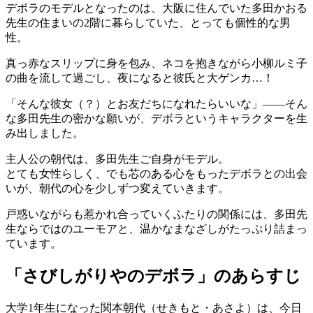
デボラのモデルとなったのは、大阪に住んでいた多田かおる
先生の住まいの2階に暮らしていた、とっても個性的な男
性。
真っ赤なスリップに身を包み、ネコを抱きながら小柳ルミ子
の曲を流して過ごし、夜になると彼氏と大ゲンカ…！
「そんな彼女（？）とお友だちになれたらいいな」――そん
な多田先生の密かな願いが、デボラというキャラクターを生
み出しました。
主人公の朝代は、多田先生ご自身がモデル。
とても女性らしく、でも芯のある心をもったデボラとの出会
いが、朝代の心を少しずつ変えていきます。
戸惑いながらも惹かれ合っていくふたりの関係には、多田先
生ならではのユーモアと、温かなまなざしがたっぷり詰まっ
ています。
「さびしがりやのデボラ」のあらすじ
大学1年生になった関本朝代（せきもと・あさよ）は、今日